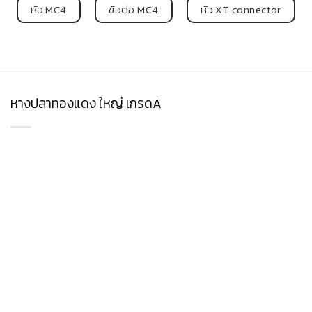
หัว MC4
ข้อต่อ MC4
หัว XT connector
หางปลาทองแดง ใหญ่ เกรดA