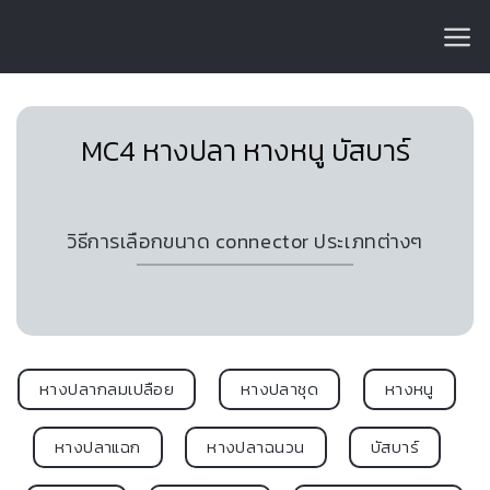
Skip
to
content
MC4 หางปลา หางหนู บัสบาร์
วิธีการเลือกขนาด connector ประเภทต่างๆ
หางปลากลมเปลือย
หางปลาชุด
หางหนู
หางปลาแฉก
หางปลาฉนวน
บัสบาร์