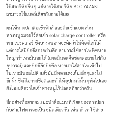
ใช้สายยี่ห้ออื่นๆ แต่หากใช้สายยี่ห้อ BCC YAZAKI
สามารถใช้เบอร์เดียวกับสายได้เลย
ผมใช้หางปลาต่อเข้าฟิวส์ และต่อเข้าแบต ส่วน
หางหนูผมจะไว้ต่อเข้า solar charge controller หรือ
พวกเบรคเกอร์ ซึ่งบางคนอาจจะคิดว่าไม่ต้องใส่ก็ได้
แต่การใส่มีข้อดีสองอย่างคือ สามารถใช้สายไฟที่ขนาด
ใหญ่กว่าเทอมินอลได้ (เทอมินอลคือช่องต่อสายไฟกับ
อุปกรณ์) และข้อดีอีกข้อคือ หากเราใส่สายไฟเข้าไป
ในเทอมินอลไม่ดี แล้วมันมีทองแดงเส้นเล็กๆแยงไป
อีกฝั่ง ซึ่งมีโอกาสช๊อตและทำให้อุปกรณ์นั้นๆพังไปเลย
ยังไงผมคิดว่าใส่เจ้าหางหนูไว้ปลอดภัยกว่าครับ
อีกอย่างที่อยากจะแนะนำคือแมททีเรียลของหางปลา
กับสายไฟควรจะเป็นชนิดเดียวกัน เช่น ถ้าเราใช้สาย