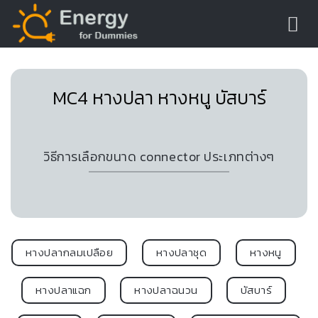
Skip
to
content
MC4 หางปลา หางหนู บัสบาร์
วิธีการเลือกขนาด connector ประเภทต่างๆ
หางปลากลมเปลือย
หางปลาชุด
หางหนู
หางปลาแฉก
หางปลาฉนวน
บัสบาร์